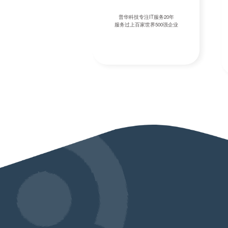
华科技项目管理团队
普华科技专注IT服务20年
均十年项目管理经验
服务过上百家世界500强企业
客户IT实施提供保障