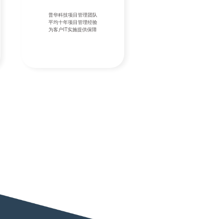
普华科技项目管理团队
普华科技专注IT服务20
平均十年项目管理经验
服务过上百家世界500强
为客户IT实施提供保障